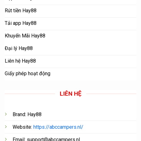
Rút tiền Hay88
Tải app Hay88
Khuyến Mãi Hay88
Đại lý Hay88
Liên hệ Hay88
Giấy phép hoạt động
LIÊN HỆ
Brand:
Hay88
Website:
https://abccampers.nl/
Email:
support@abccampers.nl