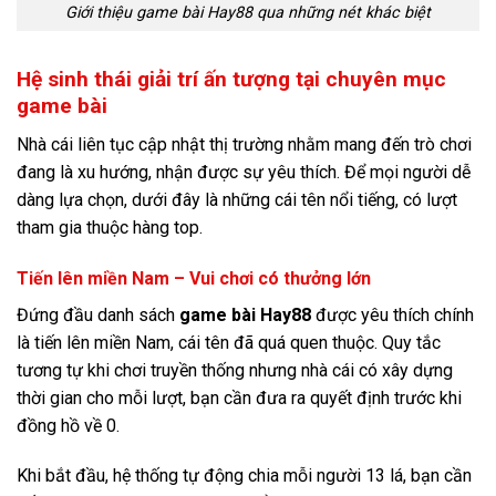
Giới thiệu game bài Hay88 qua những nét khác biệt
Hệ sinh thái giải trí ấn tượng tại chuyên mục
game bài
Nhà cái liên tục cập nhật thị trường nhằm mang đến trò chơi
đang là xu hướng, nhận được sự yêu thích. Để mọi người dễ
dàng lựa chọn, dưới đây là những cái tên nổi tiếng, có lượt
tham gia thuộc hàng top.
Tiến lên miền Nam – Vui chơi có thưởng lớn
Đứng đầu danh sách
game bài Hay88
được yêu thích chính
là tiến lên miền Nam, cái tên đã quá quen thuộc. Quy tắc
tương tự khi chơi truyền thống nhưng nhà cái có xây dựng
thời gian cho mỗi lượt, bạn cần đưa ra quyết định trước khi
đồng hồ về 0.
Khi bắt đầu, hệ thống tự động chia mỗi người 13 lá, bạn cần