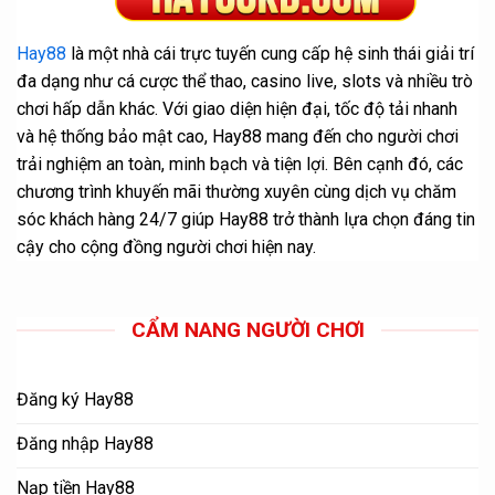
Hay88
là một nhà cái trực tuyến cung cấp hệ sinh thái giải trí
đa dạng như cá cược thể thao, casino live, slots và nhiều trò
chơi hấp dẫn khác. Với giao diện hiện đại, tốc độ tải nhanh
và hệ thống bảo mật cao, Hay88 mang đến cho người chơi
trải nghiệm an toàn, minh bạch và tiện lợi. Bên cạnh đó, các
chương trình khuyến mãi thường xuyên cùng dịch vụ chăm
sóc khách hàng 24/7 giúp Hay88 trở thành lựa chọn đáng tin
cậy cho cộng đồng người chơi hiện nay.
CẨM NANG NGƯỜI CHƠI
Đăng ký Hay88
Đăng nhập Hay88
Nạp tiền Hay88