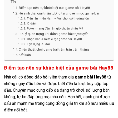
Tín
Điểm tạo nên sự khác biệt của game bài Hay88
Hệ sinh thái giải trí ấn tượng tại chuyên mục game bài
Tiến lên miền Nam – Vui chơi có thưởng lớn
Xì dách
Poker mang đến làn gió chuẩn châu Mỹ
Lưu ý quan trọng khi đánh game bài trực tuyến
Chọn bàn & mức cược game bài Hay88
Tận dụng ưu đãi
Chiến thuật chơi game bài trăm trận trăm thắng
Kết luận
Điểm tạo nên sự khác biệt của game bài Hay88
Nhà cái có đông đảo hội viên tham gia
game bài Hay88
từ
những ngày đầu tiên và được biết đến là lượt truy cập top
đầu. Chuyên mục cung cấp đa dạng trò chơi, số lượng bàn
khủng, tự tin đáp ứng mọi nhu cầu. Hơn hết, sảnh ghi được
dấu ấn mạnh mẽ trong cộng đồng giải trí khi sở hữu nhiều ưu
điểm nổi bật.