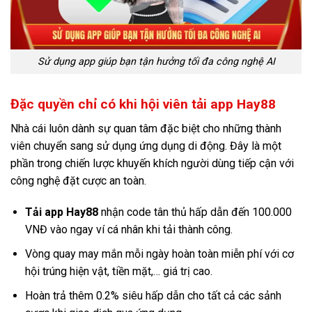
Sử dụng app giúp bạn tận hưởng tối đa công nghệ AI
Đặc quyền chỉ có khi hội viên tải app Hay88
Nhà cái luôn dành sự quan tâm đặc biệt cho những thành
viên chuyển sang sử dụng ứng dụng di động. Đây là một
phần trong chiến lược khuyến khích người dùng tiếp cận với
công nghệ đặt cược an toàn.
Tải app Hay88
nhận code tân thủ hấp dẫn đến 100.000
VNĐ vào ngay ví cá nhân khi tải thành công.
Vòng quay may mắn mỗi ngày hoàn toàn miễn phí với cơ
hội trúng hiện vật, tiền mặt,… giá trị cao.
Hoàn trả thêm 0.2% siêu hấp dẫn cho tất cả các sảnh