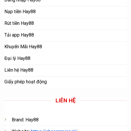
Nạp tiền Hay88
Rút tiền Hay88
Tải app Hay88
Khuyến Mãi Hay88
Đại lý Hay88
Liên hệ Hay88
Giấy phép hoạt động
LIÊN HỆ
Brand:
Hay88