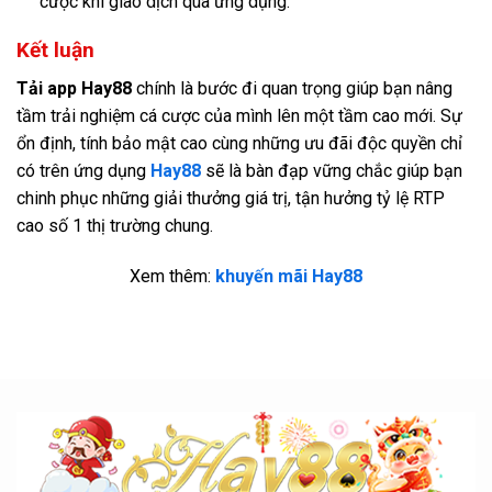
cược khi giao dịch qua ứng dụng.
Kết luận
Tải app Hay88
chính là bước đi quan trọng giúp bạn nâng
tầm trải nghiệm cá cược của mình lên một tầm cao mới. Sự
ổn định, tính bảo mật cao cùng những ưu đãi độc quyền chỉ
có trên ứng dụng
Hay88
sẽ là bàn đạp vững chắc giúp bạn
chinh phục những giải thưởng giá trị, tận hưởng tỷ lệ RTP
cao số 1 thị trường chung.
Xem thêm:
khuyến mãi Hay88