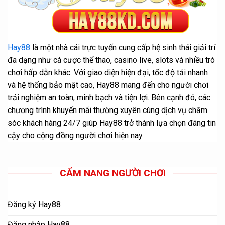
Hay88
là một nhà cái trực tuyến cung cấp hệ sinh thái giải trí
đa dạng như cá cược thể thao, casino live, slots và nhiều trò
chơi hấp dẫn khác. Với giao diện hiện đại, tốc độ tải nhanh
và hệ thống bảo mật cao, Hay88 mang đến cho người chơi
trải nghiệm an toàn, minh bạch và tiện lợi. Bên cạnh đó, các
chương trình khuyến mãi thường xuyên cùng dịch vụ chăm
sóc khách hàng 24/7 giúp Hay88 trở thành lựa chọn đáng tin
cậy cho cộng đồng người chơi hiện nay.
CẨM NANG NGƯỜI CHƠI
Đăng ký Hay88
Đăng nhập Hay88