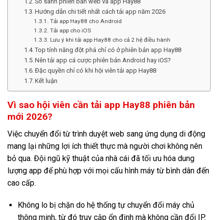
So sánh phiên bản web và app Hay88
Hướng dẫn chi tiết nhất cách tải app năm 2026
Tải app Hay88 cho Android
Tải app cho iOS
Lưu ý khi tải app Hay88 cho cả 2 hệ điều hành
Top tính năng đột phá chỉ có ở phiên bản app Hay88
Nên tải app cá cược phiên bản Android hay iOS?
Đặc quyền chỉ có khi hội viên tải app Hay88
Kết luận
Vì sao hội viên cần tải app Hay88 phiên bản
mới 2026?
Việc chuyển đổi từ trình duyệt web sang ứng dụng di động
mang lại những lợi ích thiết thực mà người chơi không nên
bỏ qua. Đội ngũ kỹ thuật của nhà cái đã tối ưu hóa dung
lượng app để phù hợp với mọi cấu hình máy từ bình dân đến
cao cấp.
Không lo bị chặn do hệ thống tự chuyển đổi máy chủ
thông minh, từ đó truy cập ổn định mà không cần đổi IP.