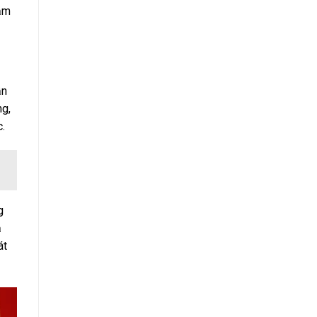
đảm
ẫn
ng,
.
g
ả
át