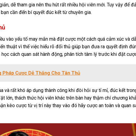
 giản, dễ tham gia nên thu hút rất nhiều hội viên mới. Tuy vậy để 
i, bạn cần đến bí quyết đúc kết từ chuyên gia.
hủ
iều vào yếu tố may mắn mà đặt cược một cách quá cảm xúc và d
iến thuật vì thế việc hiểu rõ đối thủ giúp bạn đưa ra quyết định đú
học cách quan sát hành động, phân tích tâm lý trước khi đặt cược
ng Pháp Cược Dễ Thắng Cho Tân Thủ
và rất khó áp dụng thành công khi đòi hỏi sự tỉ mỉ, đúc kết tron
n đặt lớn, thách thức hội viên khác trên bàn hay thậm chí chương kh
 kèo cược từ vị trí này thay vào đó hãy cược an toàn và quan s