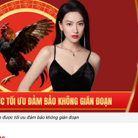
n được tối ưu đảm bảo không gián đoạn
ao