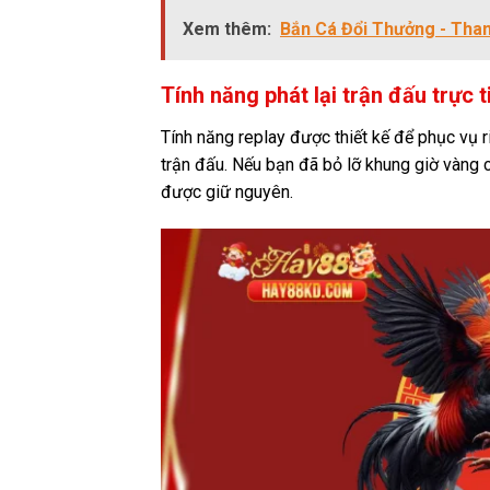
Xem thêm:
Bắn Cá Đổi Thưởng - Tham
Tính năng phát lại trận đấu trực 
Tính năng replay được thiết kế để phục vụ 
trận đấu. Nếu bạn đã bỏ lỡ khung giờ vàng c
được giữ nguyên.