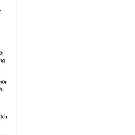
h
ời
ùng
hời
h.
 đến