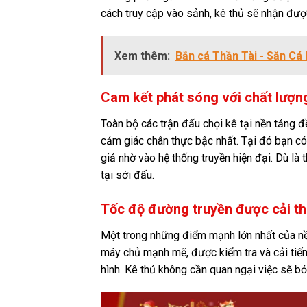
cách truy cập vào sảnh, kê thủ sẽ nhận được
Xem thêm:
Bắn cá Thần Tài - Săn Cá
Cam kết phát sóng với chất lượn
Toàn bộ các trận đấu chọi kê tại nền tảng 
cảm giác chân thực bậc nhất. Tại đó bạn có 
giả nhờ vào hệ thống truyền hiện đại. Dù là 
tại sới đấu.
Tốc độ đường truyền được cải th
Một trong những điểm mạnh lớn nhất của nền
máy chủ mạnh mẽ, được kiểm tra và cải tiến
hình. Kê thủ không cần quan ngại việc sẽ bỏ