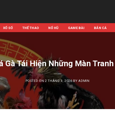
XỔ SỐ
THỂ THAO
NỔ HŨ
GAME BÀI
BẮN CÁ
á Gà Tái Hiện Những Màn Tranh
POSTED ON
2 THÁNG 3, 2026
BY
ADMIN