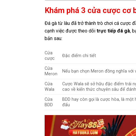
Khám phá 3 cửa cược cơ b
Đá gà từ lâu đã trở thành trò chơi cá cược đầ
cạnh việc được theo dõi
trực tiếp đá gà
, 
bản sau:
Cửa
Đặc điểm chi tiết
cược
Cửa
Nếu bạn chọn Meron đồng nghĩa với v
Meron
Cửa
Cược Wala sẽ sở hữu đặc điểm trái ng
Wala
cao về kiến thức chuyên sâu để đánh
Cửa
BDD hay còn gọi là cược hòa, là một 
BDD
đấu