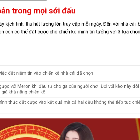
ản trong mọi sới đấu
y kịch tính, thu hút lượng lớn truy cập mỗi ngày. Đến với nhà cái, 
bạn còn có thể đặt cược cho chiến kê mình tin tưởng với 3 lựa chọ
iệc đặt niềm tin vào chiến kê nhà cái đã chọn
ược với Meron khi đầu tư cho gà của người chơi. Đối với kèo này đòi
 giá khả năng chiến kê
hình thức đặt cược vào kết quả mà cả hai đều không thể tiếp tục chi