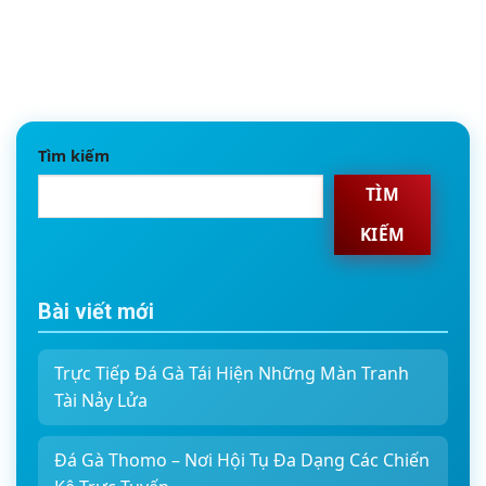
Tìm kiếm
TÌM
KIẾM
Bài viết mới
Trực Tiếp Đá Gà Tái Hiện Những Màn Tranh
Tài Nảy Lửa
Đá Gà Thomo – Nơi Hội Tụ Đa Dạng Các Chiến