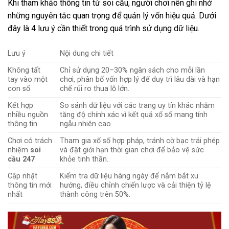
Khi tham khảo thông tin từ soi cầu, người chơi nên ghi nhớ
những nguyên tắc quan trọng để quản lý vốn hiệu quả. Dưới
đây là 4 lưu ý cần thiết trong quá trình sử dụng dữ liệu.
Lưu ý
Nội dung chi tiết
Không tất
Chỉ sử dụng 20–30% ngân sách cho mỗi lần
tay vào một
chơi, phân bổ vốn hợp lý để duy trì lâu dài và hạn
con số
chế rủi ro thua lỗ lớn.
Kết hợp
So sánh dữ liệu với các trang uy tín khác nhằm
nhiều nguồn
tăng độ chính xác vì kết quả xổ số mang tính
thông tin
ngẫu nhiên cao.
Chơi có trách
Tham gia xổ số hợp pháp, tránh cờ bạc trái phép
nhiệm
soi
và đặt giới hạn thời gian chơi để bảo vệ sức
cầu 247
khỏe tinh thần.
Cập nhật
Kiểm tra dữ liệu hàng ngày để nắm bắt xu
thông tin mới
hướng, điều chỉnh chiến lược và cải thiện tỷ lệ
nhất
thành công trên 50%.