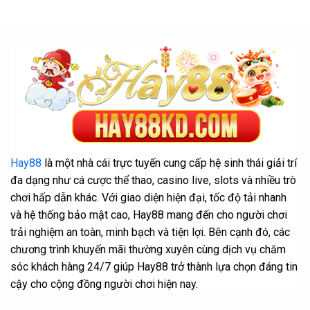
Hay88
là một nhà cái trực tuyến cung cấp hệ sinh thái giải trí
đa dạng như cá cược thể thao, casino live, slots và nhiều trò
chơi hấp dẫn khác. Với giao diện hiện đại, tốc độ tải nhanh
và hệ thống bảo mật cao, Hay88 mang đến cho người chơi
trải nghiệm an toàn, minh bạch và tiện lợi. Bên cạnh đó, các
chương trình khuyến mãi thường xuyên cùng dịch vụ chăm
sóc khách hàng 24/7 giúp Hay88 trở thành lựa chọn đáng tin
cậy cho cộng đồng người chơi hiện nay.