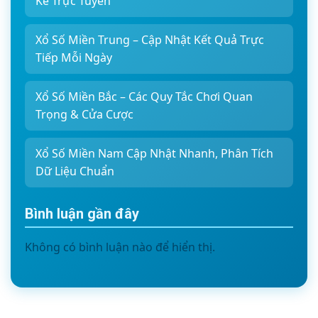
Kê Trực Tuyến
Xổ Số Miền Trung – Cập Nhật Kết Quả Trực
Tiếp Mỗi Ngày
Xổ Số Miền Bắc – Các Quy Tắc Chơi Quan
Trọng & Cửa Cược
Xổ Số Miền Nam Cập Nhật Nhanh, Phân Tích
Dữ Liệu Chuẩn
Bình luận gần đây
Không có bình luận nào để hiển thị.