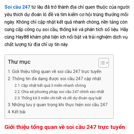
Soi cầu 247
từ lâu đã trở thành địa chỉ quen thuộc của người
yêu thích dự đoán lô đề và tìm kiếm cơ hội trúng thưởng mỗi
ngày. Không chỉ cập nhật kết quả nhanh chóng, nền tảng còn
cung cấp công cụ soi cầu, thống kê và phân tích số liệu. Hãy
cùng Hay88 khám phá tiện ích nổi bật và trải nghiệm dịch vụ
chất lượng từ địa chỉ uy tín này.
Thư mục
Giới thiệu tổng quan về soi cầu 247 trực tuyến
Thông tin đa dạng được soi cầu 247 cập nhật
Cập nhật kết quả 3 miền nhanh chóng
Chia sẻ phương pháp soi cầu 247 chính xác nhất
Thống kê 3 miền chi tiết và dễ dự đoán quy luật
Những lưu ý quan trọng khi thực hiện soi cầu 247
Kết bài
Giới thiệu tổng quan về soi cầu 247 trực tuyến