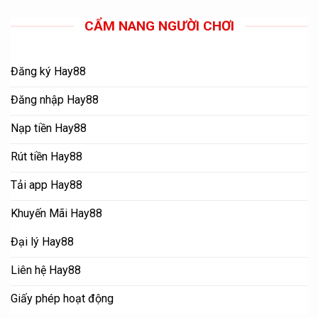
CẨM NANG NGƯỜI CHƠI
Đăng ký Hay88
Đăng nhập Hay88
Nạp tiền Hay88
Rút tiền Hay88
Tải app Hay88
Khuyến Mãi Hay88
Đại lý Hay88
Liên hệ Hay88
Giấy phép hoạt động