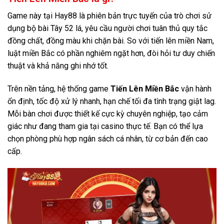
Game này tại Hay88 là phiên bản trực tuyến của trò chơi sử
dụng bộ bài Tây 52 lá, yêu cầu người chơi tuân thủ quy tắc
đồng chất, đồng màu khi chặn bài. So với tiến lên miền Nam,
luật miền Bắc có phần nghiêm ngặt hơn, đòi hỏi tư duy chiến
thuật và khả năng ghi nhớ tốt.
Trên nền tảng, hệ thống game
Tiến Lên Miền Bắc
vận hành
ổn định, tốc độ xử lý nhanh, hạn chế tối đa tình trạng giật lag.
Mỗi bàn chơi được thiết kế cực kỳ chuyên nghiệp, tạo cảm
giác như đang tham gia tại casino thực tế. Bạn có thể lựa
chọn phòng phù hợp ngân sách cá nhân, từ cơ bản đến cao
cấp.