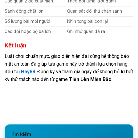
Các quân 2 đã xuất hiện
Theo dõi từng lượt đánh
Sảnh đồng chất lớn
Quan sát đối thủ chặn sảnh
Số lượng bài mỗi người
Nhìn tổng bài còn lại
Các đôi hoặc bộ ba lớn
Ghi nhớ quân đã ra
Kết luận
Luật chơi chuẩn mực, giao diện hiện đại cùng hệ thống bảo
mật an toàn đã giúp tựa game này trở thành lựa chọn hàng
đầu tại
Hay88
. Đăng ký và tham gia ngay để không bỏ lỡ bất
kỳ thử thách nào đến từ game
Tiến Lên Miền Bắc
.
Tìm kiếm