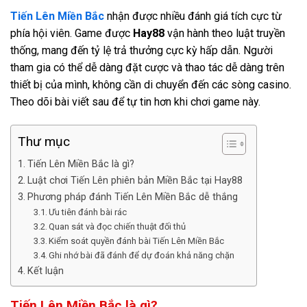
Tiến Lên Miền Bắc
nhận được nhiều đánh giá tích cực từ
phía hội viên. Game được
Hay88
vận hành theo luật truyền
thống, mang đến tỷ lệ trả thưởng cực kỳ hấp dẫn. Người
tham gia có thể dễ dàng đặt cược và thao tác dễ dàng trên
thiết bị của mình, không cần di chuyển đến các sòng casino.
Theo dõi bài viết sau để tự tin hơn khi chơi game này.
Thư mục
Tiến Lên Miền Bắc là gì?
Luật chơi Tiến Lên phiên bản Miền Bắc tại Hay88
Phương pháp đánh Tiến Lên Miền Bắc dễ thắng
Ưu tiên đánh bài rác
Quan sát và đọc chiến thuật đối thủ
Kiểm soát quyền đánh bài Tiến Lên Miền Bắc
Ghi nhớ bài đã đánh để dự đoán khả năng chặn
Kết luận
Tiến Lên Miền Bắc là gì?