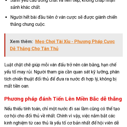
Sảnh yêu cầu đồng chất và liên tiếp, không chấp nhận
sảnh khác chất.
Người hết bài đầu tiên ở ván cược sẽ được giành chiến
thắng chung cuộc.
Xem thêm:
Mẹo Chơi Tài Xỉu - Phương Pháp Cược
Dễ Thắng Cho Tân Thủ
Luật chặt chẽ giúp mỗi ván đấu trở nên cân bằng, hạn chế
yếu tố may rủi. Người tham gia cần quan sát kỹ lưỡng, phân
tích chiến thuật đối thủ để đưa ra nước đi hợp lý, không bị
mất tiền oan.
Phương pháp đánh Tiến Lên Miền Bắc dễ thắng
Nếu thiếu tính toán, chỉ một nước đi sai lầm cũng có thể tạo
cơ hội cho đối thủ về nhất. Chính vì vậy, việc nắm bắt các
kinh nghiệm từ cao thủ là yếu tố cơ bản nhất để hội viên dễ