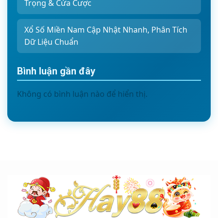
Trọng & Cửa Cược
Xổ Số Miền Nam Cập Nhật Nhanh, Phân Tích
Dữ Liệu Chuẩn
Bình luận gần đây
Không có bình luận nào để hiển thị.