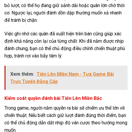
bỏ lượt, có thể họ đang giữ sảnh dài hoặc quân lớn chờ thời
cơ. Ngược lại, người đánh dồn dập thường muốn xả nhanh
để tránh bị chặn.
Việc ghi nhớ các quân đã xuất hiện trên bàn cũng giúp xác
định khả năng còn lại của từng chất. Khi đã nắm được nhịp
đánh chung, bạn có thể chủ động điều chỉnh chiến thuật phù
hợp, tránh rơi vào bẫy tâm lý.
Xem thêm:
Tiến Lên Miền Nam - Tựa Game Bài
Trực Tuyến Đẳng Cấp
Kiểm soát quyền đánh bài Tiến Lên Miền Bắc
Trong game, người nắm quyền ra bài sẽ chiếm ưu thế lớn về
chiến thuật. Nếu biết cách giữ lượt đánh đúng thời điểm, bạn
có thể chủ động dẫn dắt nhịp độ ván cược theo hướng mong
muốn.