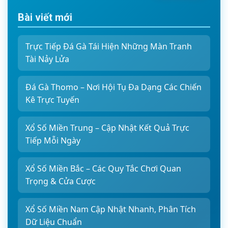
Bài viết mới
Trực Tiếp Đá Gà Tái Hiện Những Màn Tranh
Tài Nảy Lửa
Đá Gà Thomo – Nơi Hội Tụ Đa Dạng Các Chiến
Kê Trực Tuyến
Xổ Số Miền Trung – Cập Nhật Kết Quả Trực
Tiếp Mỗi Ngày
Xổ Số Miền Bắc – Các Quy Tắc Chơi Quan
Trọng & Cửa Cược
Xổ Số Miền Nam Cập Nhật Nhanh, Phân Tích
Dữ Liệu Chuẩn