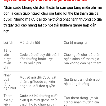
Nhận code không chỉ đơn thuần là săn quà tặng miễn phí mà
còn là cách giúp người chơi gia tăng lợi thế khi tham gia cá
cược. Những mã ưu đãi do hệ thống phát hành thường có giá
trị quy đổi cao mang lại cơ hội trải nghiệm game hấp dẫn
hơn.
Lợi ích
Mô tả chi tiết
Giá trị mang lại
Tăng
vốn
Code có thể quy đổi thành
Giúp người chơi có thêm
cược
tiền thưởng hoặc lượt
ngân sách để tham gia
miễn
quay miễn phí
mà không cần nạp thêm
phí
Nhận
Một số mã đổi được vật
quà
Gia tăng trải nghiệm cơ
phẩm, giftcode sự kiện
tặng
hội trúng thưởng
hoặc ưu đãi độc quyền
đặc biệt
Tham
Code nổ hũ
thường xuất
Tạo thêm động lực và
gia sự
hiện qua mini game, thử
cơ hội nhận thưởng giá
kiện
thách hoặc chương trình